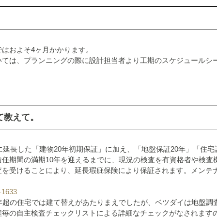
ではおよそ4ヶ月かかります。
いては、プランニングの際に設計担当者より工期のスケジュールシ
て教えて。
年に延長した「建物20年初期保証」に加え、「地盤保証20年」「住
責任期間の満期10年を迎えるまでに、現況の検査を有資格者や検査
査を受けることにより、延長瑕疵保険により保証されます。メンテ
-1633
年超の住宅では建て替えがあたりまえでしたが、ベツダイは地盤調
程毎の自主検査チェックリストによる詳細なチェックがなされます