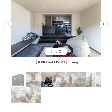
3
｜
8
【3LDK+2nd LIVING】Living