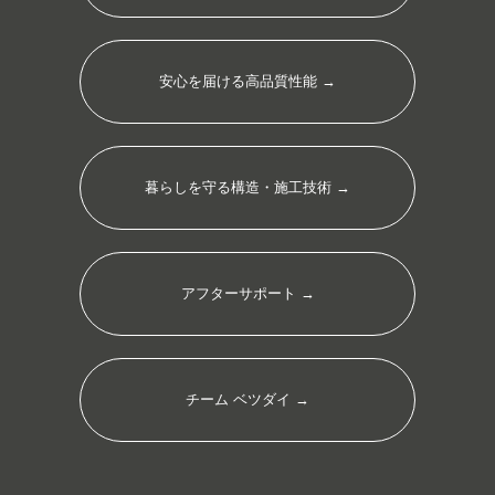
安⼼を届ける⾼品質性能 →
暮らしを守る構造・施⼯技術 →
アフターサポート →
チーム ベツダイ →